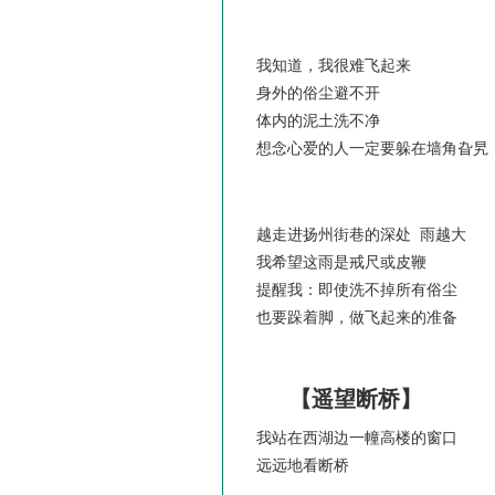
我知道，我很难飞起来
身外的俗尘避不开
体内的泥土洗不净
想念心爱的人一定要躲在墙角旮旯
越走进扬州街巷的深处 雨越大
我希望这雨是戒尺或皮鞭
提醒我：即使洗不掉所有俗尘
也要跺着脚，做飞起来的准备
【遥望断桥】
我站在西湖边一幢高楼的窗口
远远地看断桥