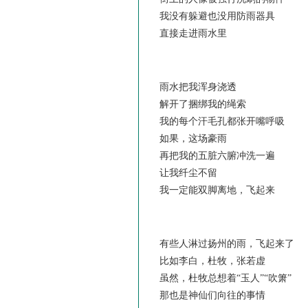
我没有躲避也没用防雨器具
直接走进雨水里
雨水把我浑身浇透
解开了捆绑我的绳索
我的每个汗毛孔都张开嘴呼吸
如果，这场豪雨
再把我的五脏六腑冲洗一遍
让我纤尘不留
我一定能双脚离地，飞起来
有些人淋过扬州的雨，飞起来了
比如李白，杜牧，张若虚
虽然，杜牧总想着“玉人”“吹箫”
那也是神仙们向往的事情