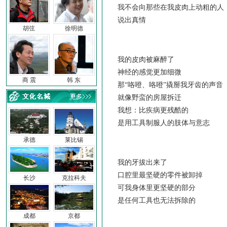
我不会向那些在我皮肉上动粗的人
说出真情
胡弦
徐明德
我的皮肉被麻醉了
神经的感觉更加细微
商 震
韩 东
那“咯噔、咯噔”撬掰我牙齿的声音
就像野蛮的房屋拆迁
我想：比疾病更残酷的
是用工具制服人的肢体与意志
承德
莱比锡
我的牙拔出来了
口腔里最坚硬的零件被卸掉
长沙
克拉科夫
可我身体里更坚硬的部分
是任何工具也无法拆除的
成都
京都