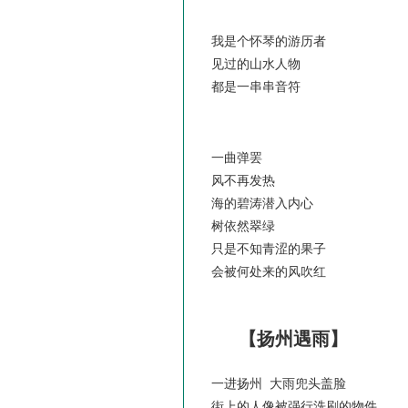
我是个怀琴的游历者
见过的山水人物
都是一串串音符
一曲弹罢
风不再发热
海的碧涛潜入内心
树依然翠绿
只是不知青涩的果子
会被何处来的风吹红
【扬州遇雨】
一进扬州 大雨兜头盖脸
街上的人像被强行洗刷的物件