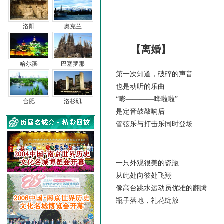
洛阳
奥克兰
【离婚】
哈尔滨
巴塞罗那
第一次知道，破碎的声音
也是动听的乐曲
“嘭————哗啦啦”
合肥
洛杉矶
是定音鼓敲响后
管弦乐与打击乐同时登场
一只外观很美的瓷瓶
从此处向彼处飞翔
像高台跳水运动员优雅的翻腾
瓶子落地，礼花绽放