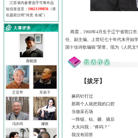
江苏省内参赛选手可将作品
短信发送至：
10621199856
（请
在题前注明“诗意·名城”）
商震，1960年4月生于辽宁省营口
任、副主编。上世纪七十年代末开始学
国十佳诗歌编辑”荣誉。现为《人民文
唐晓渡
【拔牙】
王宜早
车前子
麻药针打过
那两个人就把我的口腔
当做采石场
一阵锯、钻、砸、撬后
冯亦同
娜夜
大夫问我：“疼吗？”
我没有回答