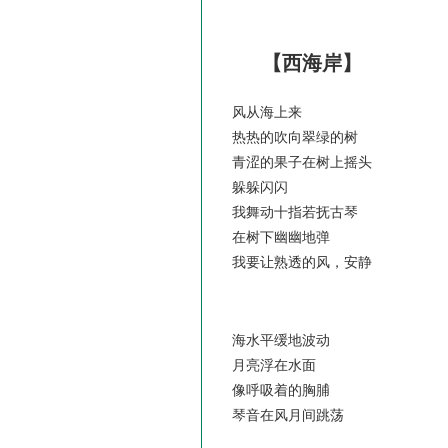
【西海岸】
风从海上来
热热的吹向翠绿的树
青涩的果子在树上摇头
躲躲闪闪
我舞动十指若抚古琴
在树下幽幽地弹
我要让熟透的风，安静
海水平缓地波动
月亮浮在水面
像呼吸着的胸脯
琴音在风月间跳荡