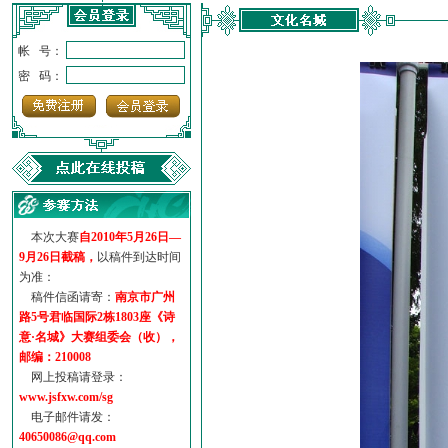
帐 号：
密 码：
本次大赛
自2010年5月26日—
9月26日截稿，
以稿件到达时间
为准：
稿件信函请寄：
南京市广州
路5号君临国际2栋1803座《诗
意·名城》大赛组委会（收），
邮编：210008
网上投稿请登录：
www.jsfxw.com/sg
电子邮件请发：
40650086@qq.com