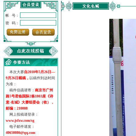
帐 号：
密 码：
本次大赛
自2010年5月26日—
9月26日截稿，
以稿件到达时间
为准：
稿件信函请寄：
南京市广州
路5号君临国际2栋1803座《诗
意·名城》大赛组委会（收），
邮编：210008
网上投稿请登录：
www.jsfxw.com/sg
电子邮件请发：
40650086@qq.com