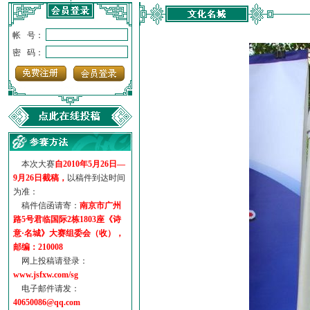
帐 号：
密 码：
本次大赛
自2010年5月26日—
9月26日截稿，
以稿件到达时间
为准：
稿件信函请寄：
南京市广州
路5号君临国际2栋1803座《诗
意·名城》大赛组委会（收），
邮编：210008
网上投稿请登录：
www.jsfxw.com/sg
电子邮件请发：
40650086@qq.com