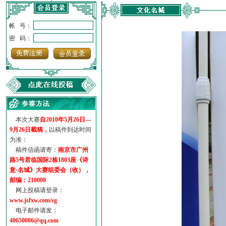
帐 号：
密 码：
本次大赛
自2010年5月26日—
9月26日截稿，
以稿件到达时间
为准：
稿件信函请寄：
南京市广州
路5号君临国际2栋1803座《诗
意·名城》大赛组委会（收），
邮编：210008
网上投稿请登录：
www.jsfxw.com/sg
电子邮件请发：
40650086@qq.com