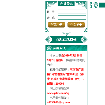
帐 号：
密 码：
本次大赛
自2010年5月26日—
9月26日截稿，
以稿件到达时间
为准：
稿件信函请寄：
南京市广州
路5号君临国际2栋1803座《诗
意·名城》大赛组委会（收），
邮编：210008
网上投稿请登录：
www.jsfxw.com/sg
电子邮件请发：
40650086@qq.com