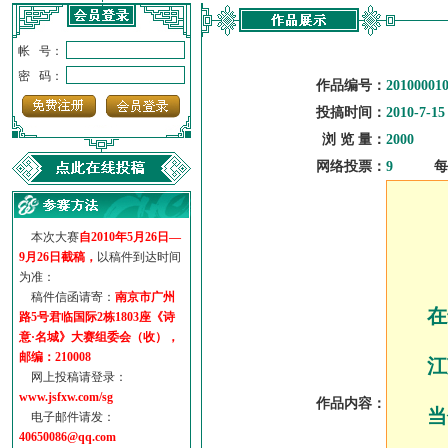
帐 号：
密 码：
作品编号：
20100001
投搞时间：
2010-7-15
浏 览 量：
2000
网络投票：
9
每
本次大赛
自2010年5月26日—
9月26日截稿，
以稿件到达时间
为准：
稿件信函请寄：
南京市广州
在
路5号君临国际2栋1803座《诗
意·名城》大赛组委会（收），
邮编：210008
江
网上投稿请登录：
www.jsfxw.com/sg
作品内容：
当
电子邮件请发：
40650086@qq.com