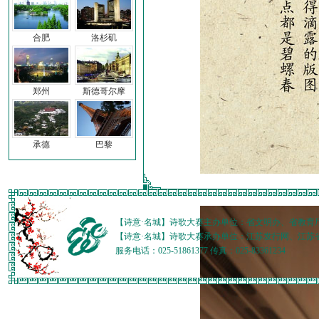
合肥
洛杉矶
郑州
斯德哥尔摩
承德
巴黎
【诗意·名城】诗歌大赛主办单位：省文明办、省教育
【诗意·名城】诗歌大赛承办单位：江苏发行网、江苏
服务电话：025-51861377 传真：025-83361234