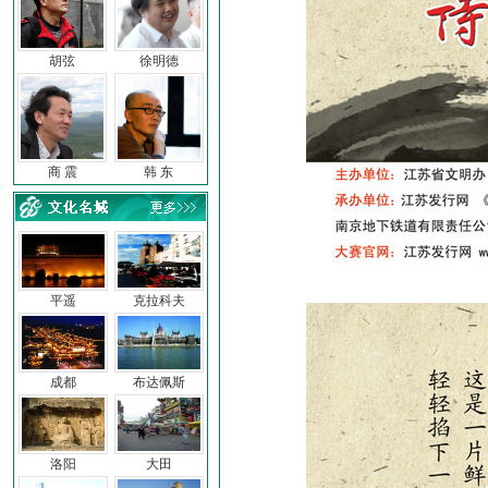
胡弦
徐明德
商 震
韩 东
平遥
克拉科夫
成都
布达佩斯
洛阳
大田