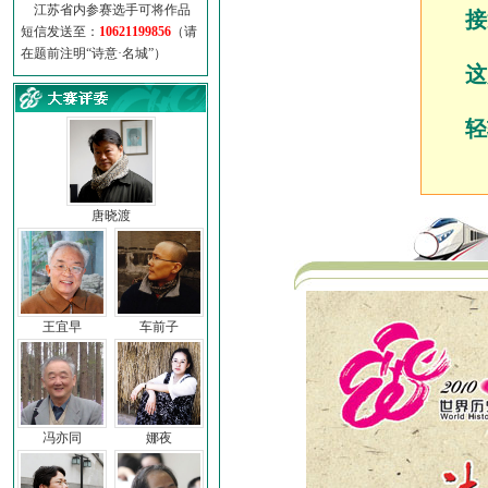
江苏省内参赛选手可将作品
接
短信发送至：
10621199856
（请
在题前注明“诗意·名城”）
这
轻
唐晓渡
王宜早
车前子
冯亦同
娜夜