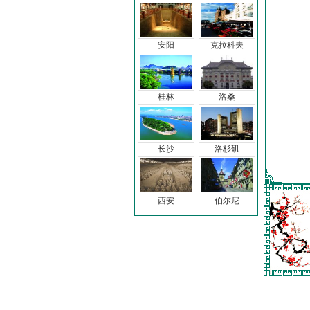
安阳
克拉科夫
桂林
洛桑
长沙
洛杉矶
西安
伯尔尼