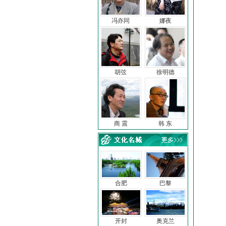
冯亦同
娜夜
胡弦
徐明德
商 震
韩 东
合肥
巴黎
开封
奥克兰