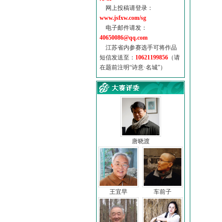
网上投稿请登录：
www.jsfxw.com/sg
电子邮件请发：
40650086@qq.com
江苏省内参赛选手可将作品
短信发送至：
10621199856
（请
在题前注明“诗意·名城”）
唐晓渡
王宜早
车前子