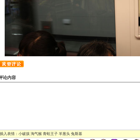
评论内容
插入表情：
小破孩
淘气猴
青蛙王子
羊葱头
兔斯基