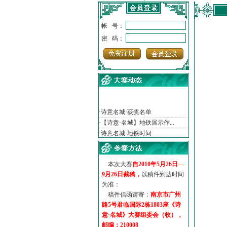
帐 号：
密 码：
·
诗意名城·获奖名单
·
【诗意·名城】地铁展示作...
·
诗意名城·地铁时间
·
地铁完美呈现【诗意·名城...
·
参赛作品多达5000多首
·
“诗意·名城”晒诗会
本次大赛
自2010年5月26日—
·
特别通知--致广大诗词爱好...
9月26日截稿，
以稿件到达时间
为准：
稿件信函请寄：
南京市广州
路5号君临国际2栋1803座《诗
意·名城》大赛组委会（收），
邮编：210008