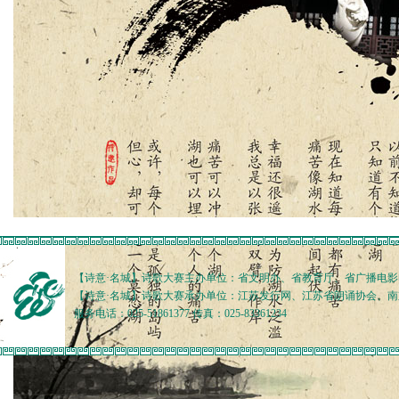
【诗意·名城】诗歌大赛主办单位：省文明办、省教育厅、省广播电
【诗意·名城】诗歌大赛承办单位：江苏发行网、江苏省朗诵协会、
服务电话：025-51861377 传真：025-83361234