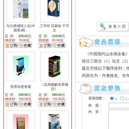
与大师感悟人生(中
三字经 百家姓 千字
国卷)精...
文
定 价:
258.00
元
定 价:
218.00
元
特供价:
78.00元
特供价:
65.00元
《中国现代山水画全集》
容分三部分（1）论文（2
题文字按以下顺序排列：
内容分为：作者姓名、生
《实用图解本草纲
世界自然奇观
目》
定 价:
398.00
元
定 价:
980.00
元
星级指数：
特供价:
100.00元
特供价:
130.00元
☆
☆
标 题：
内 容：