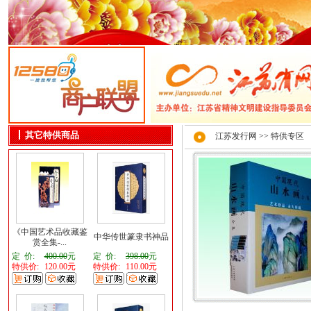
其它特供商品
江苏发行网
>> 特供专区
《中国艺术品收藏鉴
中华传世篆隶书神品
赏全集-...
定 价:
400.00
元
定 价:
398.00
元
特供价:
120.00元
特供价:
110.00元