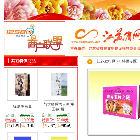
其它特供商品
江苏发行网
>> 特供专区
与大师感悟人生(中
徐渭书画集
国卷)精...
定 价:
380.00
元
定 价:
258.00
元
特供价:
110.00元
特供价:
78.00元