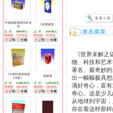
中国国家地理百科全
《容斋随笔》
书
定 价:
580.00
元
定 价:
218.00
元
特供价:
170.00元
特供价:
65.00元
《世界未解之谜
物、科技和艺术
著名、最奇妙的
《中国经典老电影
菜根谭
出一幅幅极具想
138部》
定 价:
1,980.00
元
定 价:
1,260.00
元
满好奇心，富有
特供价:
260.00元
特供价:
190.00元
奇心。这是少儿
从地球到宇宙，
存在着这样那样