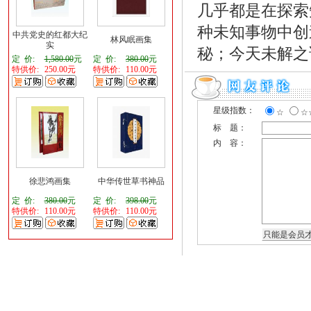
几乎都是在探索
种未知事物中创
中共党史的红都大纪
林风眠画集
实
秘；今天未解之
定 价:
1,580.00
元
定 价:
380.00
元
特供价:
250.00元
特供价:
110.00元
星级指数：
☆
☆
标 题：
内 容：
徐悲鸿画集
中华传世草书神品
定 价:
380.00
元
定 价:
398.00
元
特供价:
110.00元
特供价:
110.00元