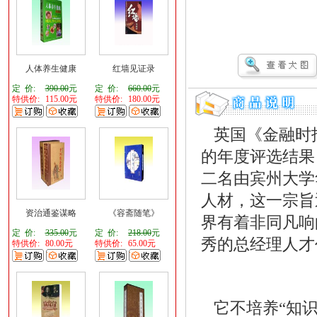
人体养生健康
红墙见证录
定 价:
390.00
元
定 价:
660.00
元
特供价:
115.00元
特供价:
180.00元
英国《金融时报
的年度评选结果
二名由宾州大学
人材，这一宗旨
资治通鉴谋略
《容斋随笔》
界有着非同凡响
定 价:
335.00
元
定 价:
218.00
元
秀的总经理人
特供价:
80.00元
特供价:
65.00元
它不培养“知识