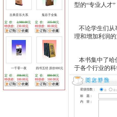
型的“专业人才
古典音乐大系
鬼谷子全集
定 价:
2,980.00
元
定 价:
335.00
元
特供价:
230.00元
特供价:
80.00元
不论学生们从
理和增加利润
本书集中了哈佛
于各个行业的科
一千零一夜
四书五经 原价880元
定 价:
398.00
元
定 价:
880.00
元
特供价:
100.00元
特供价:
160.00元
星级指数：
☆
☆
标 题：
内 容：