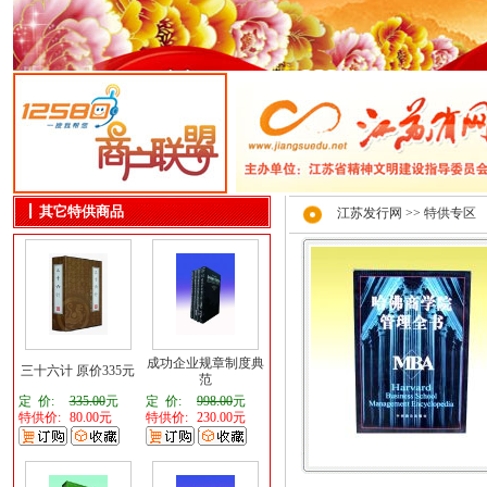
其它特供商品
江苏发行网
>> 特供专区
成功企业规章制度典
三十六计 原价335元
范
定 价:
335.00
元
定 价:
998.00
元
特供价:
80.00元
特供价:
230.00元