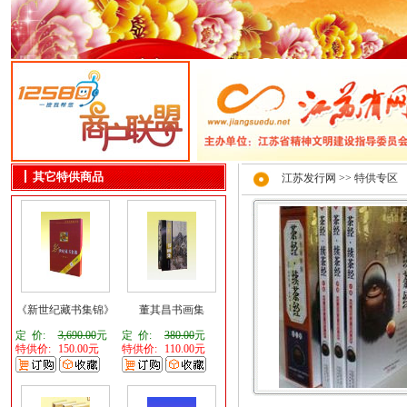
其它特供商品
江苏发行网
>> 特供专区
《新世纪藏书集锦》
董其昌书画集
定 价:
3,690.00
元
定 价:
380.00
元
特供价:
150.00元
特供价:
110.00元