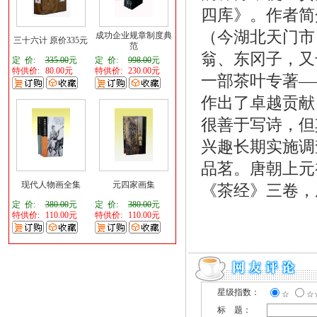
四库》。作者简介
（今湖北天门市
成功企业规章制度典
三十六计 原价335元
范
翁、东冈子，又
定 价:
335.00
元
定 价:
998.00
元
特供价:
80.00元
特供价:
230.00元
一部茶叶专著—
作出了卓越贡献，
很善于写诗，但
兴趣长期实施调
品茗。唐朝上元
现代人物画全集
元四家画集
《茶经》三卷，
定 价:
380.00
元
定 价:
380.00
元
特供价:
110.00元
特供价:
110.00元
星级指数：
☆
☆
标 题：