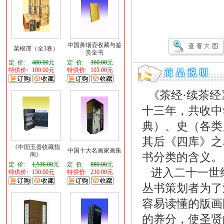
中国鼻烟壶收藏与鉴
菜根谭（全3卷）
赏全书
定 价:
480.00
元
定 价:
360.00
元
特供价:
100.00元
特供价:
105.00元
《茶经·续茶经
十三年，共收中
典）、史（各类
其后《四库》之
《中国玉器收藏指
中国十大名画家画集
书分类的含义。
南》
定 价:
1,536.00
元
定 价:
880.00
元
进入二十一世
特供价:
150.00元
特供价:
230.00元
丛书策划者为了
容易读懂的版画
的养分，使圣贤