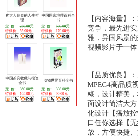
犹太人信奉的人生哲
中国国家地理百科全
【内容海量】：
理
书
定 价:
258.00
元
定 价:
580.00
元
竞争，最先进实
特供价:
55.00元
特供价:
170.00元
雅，异国风景的
视频影片于一体
【品质优良】：
中国茶具收藏与投资
动物世界百科全书
MPEG4高品
全书
定 价:
360.00
元
定 价:
398.00
元
糊，设计精美，
特供价:
105.00元
特供价:
90.00元
面设计简洁大方
化设计【播放控
口任你选择【无
放，方便快捷、支