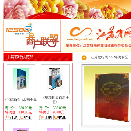
其它特供商品
江苏发行网
>> 特供专区
《奥秘世界百科全
中国现代山水画全集
书》
定 价:
380.00
元
定 价:
398.00
元
特供价:
110.00元
特供价:
90.00元