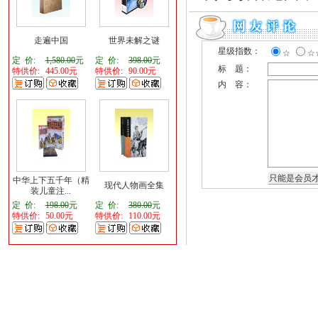
走遍中国
世界未解之谜
星级指数：
☆
☆
定 价:
1,580.00
元
定 价:
398.00
元
标 题：
特供价:
445.00元
特供价:
90.00元
内 容：
中华上下五千年（精
现代人物画全集
装儿童注...
定 价:
198.00
元
定 价:
380.00
元
特供价:
50.00元
特供价:
110.00元