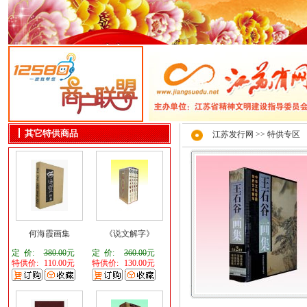
其它特供商品
江苏发行网
>> 特供专区
何海霞画集
《说文解字》
定 价:
380.00
元
定 价:
360.00
元
特供价:
110.00元
特供价:
130.00元