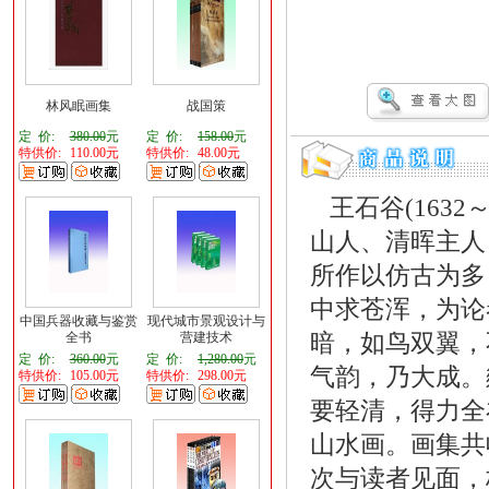
林风眠画集
战国策
定 价:
380.00
元
定 价:
158.00
元
特供价:
110.00元
特供价:
48.00元
王石谷(1632
山人、清晖主人
所作以仿古为多
中求苍浑，为论
中国兵器收藏与鉴赏
现代城市景观设计与
暗，如鸟双翼，
全书
营建技术
定 价:
360.00
元
定 价:
1,280.00
元
气韵，乃大成。
特供价:
105.00元
特供价:
298.00元
要轻清，得力全
山水画。画集共
次与读者见面，