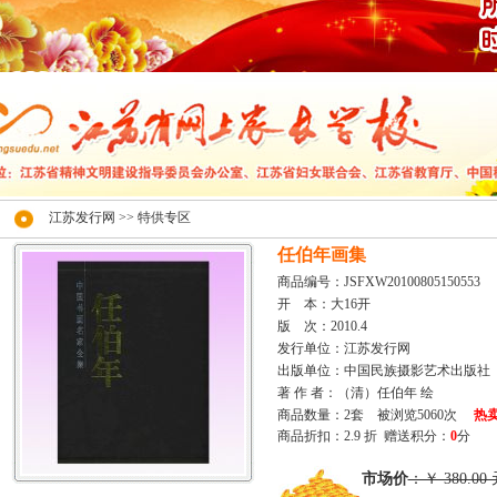
江苏发行网
>> 特供专区
任伯年画集
商品编号：JSFXW20100805150553
开 本：大16开
版 次：2010.4
发行单位：江苏发行网
出版单位：中国民族摄影艺术出版社
著 作 者：（清）任伯年 绘
商品数量：2套 被浏览5060次
热
商品折扣：2.9 折 赠送积分：
0
分
市场价
：￥ 380.00