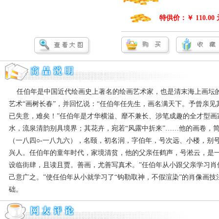
特供价：￥ 110.00 
任伯年是中国近代绘画史上著名的绘画艺术家，也是清末海上画坛的
艺术“画树长春”，并回忆说：“任伯年任先生，画名满天下。予曾亲
已失意，难矣！”任伯年是才华横溢、靡不兼长、涉笔成趣的全才型画
水，流泉清韵别具境界；其花卉，宛若“风露中折来”……他的画卷
（一八四○-一八九六），名颐，初名润，字伯年，号次远、小楼，别
兴人。任伯年的童年时代，家境清贫，他的父亲任鹤声，号淞云，是一
设临街肆，且读且贾。善画，尤善写真术。”任伯年从小跟父亲学习肖
己意广之。”使任伯年从小就学习了“钩勒取神，不假渲染”的肖像画
础。