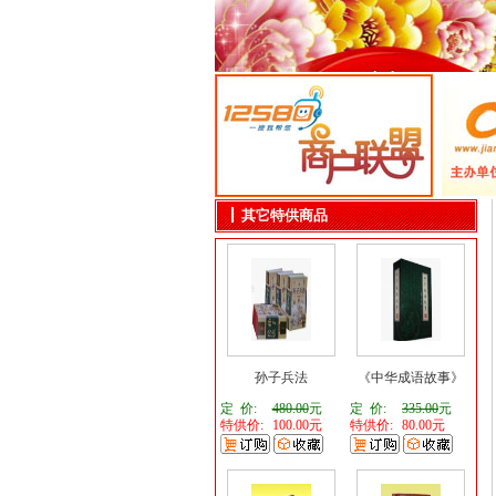
其它特供商品
孙子兵法
《中华成语故事》
定 价:
480.00
元
定 价:
335.00
元
特供价:
100.00元
特供价:
80.00元