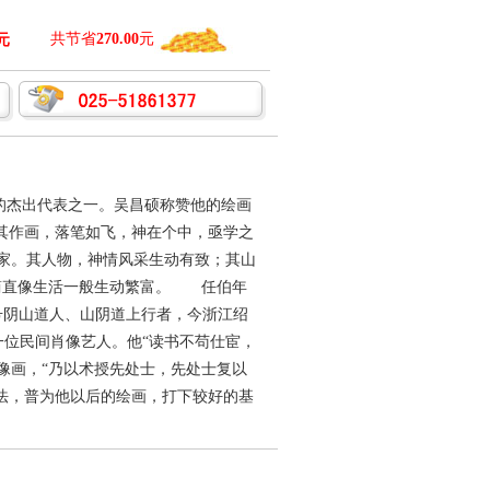
共节省
270.00
元
元
杰出代表之一。吴昌硕称赞他的绘画
见其作画，落笔如飞，神在个中，亟学之
家。其人物，神情风采生动有致；其山
，简直像生活一般生动繁富。 任伯年
号阴山道人、山阴道上行者，今浙江绍
位民间肖像艺人。他“读书不苟仕宦，
像画，“乃以术授先处士，先处士复以
技法，普为他以后的绘画，打下较好的基