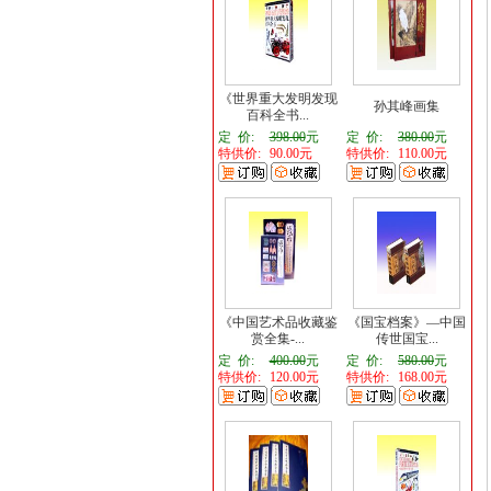
《世界重大发明发现
孙其峰画集
百科全书...
定 价:
398.00
元
定 价:
380.00
元
特供价:
90.00元
特供价:
110.00元
《中国艺术品收藏鉴
《国宝档案》—中国
赏全集-...
传世国宝...
定 价:
400.00
元
定 价:
580.00
元
特供价:
120.00元
特供价:
168.00元