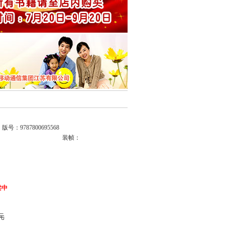
版号：9787800695568
装帧：
卖中
 元