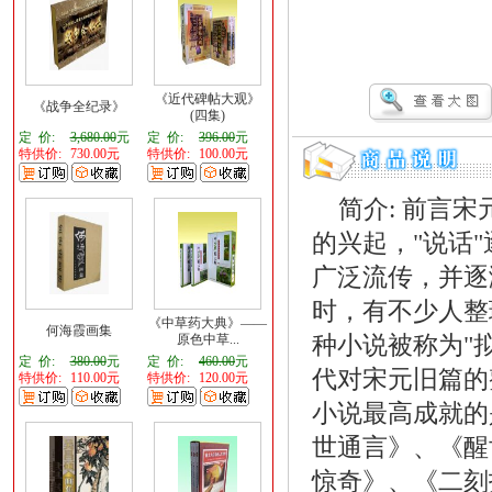
《近代碑帖大观》
《战争全纪录》
(四集)
定 价:
3,680.00
元
定 价:
396.00
元
特供价:
730.00元
特供价:
100.00元
简介: 前言宋
的兴起，"说话
广泛流传，并逐
时，有不少人整
《中草药大典》——
何海霞画集
种小说被称为"
原色中草...
定 价:
380.00
元
定 价:
460.00
元
代对宋元旧篇的
特供价:
110.00元
特供价:
120.00元
小说最高成就的
世通言》、《醒
惊奇》、《二刻