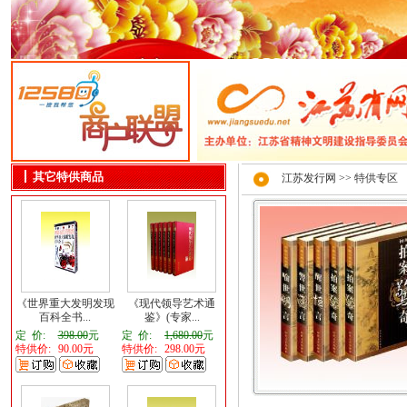
其它特供商品
江苏发行网
>> 特供专区
《世界重大发明发现
《现代领导艺术通
百科全书...
鉴》(专家...
定 价:
398.00
元
定 价:
1,680.00
元
特供价:
90.00元
特供价:
298.00元