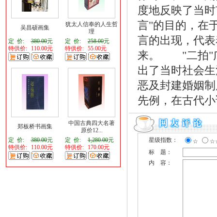
度地反映了当时
言"的目的，在
犹太人信奉的人生哲
吴昌硕画集
理
言的出现，代表
定 价:
380.00
元
定 价:
258.00
元
特供价:
110.00元
特供价:
55.00元
来。 "二拍"
出了当时社会生
恶及封建婚姻制
先例，在古代小
中国古典四大名著
郑板桥书画集
原价12...
定 价:
380.00
元
定 价:
1,280.00
元
星级指数：
☆
☆
特供价:
110.00元
特供价:
170.00元
标 题：
内 容：