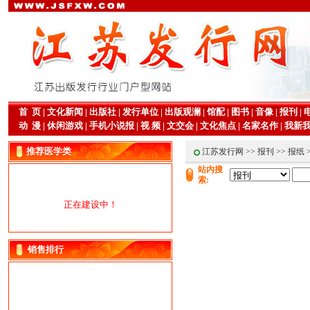
首 页
|
文化新闻
|
出版社
|
发行单位
|
出版观澜
|
馆配
|
图书
|
音像
|
报刊
|
动 漫
|
休闲游戏
|
手机小说报
|
视 频
|
文交会
|
文化焦点
|
名家名作
|
我新
推荐医学类
江苏发行网
>>
报刊
>>
报纸
站内搜
索:
正在建设中！
销售排行