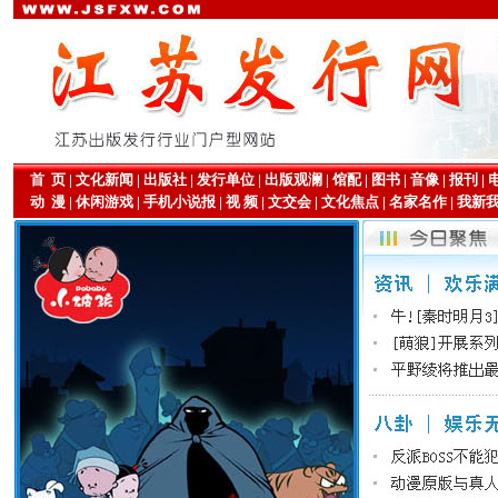
首 页
|
文化新闻
|
出版社
|
发行单位
|
出版观澜
|
馆配
|
图书
|
音像
|
报刊
|
动 漫
|
休闲游戏
|
手机小说报
|
视 频
|
文交会
|
文化焦点
|
名家名作
|
我新