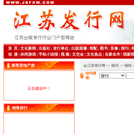
首 页
|
文化新闻
|
出版社
|
发行单位
|
出版观澜
|
馆配
|
图书
|
音像
|
报刊
|
动 漫
|
休闲游戏
|
手机小说报
|
视 频
|
文交会
|
文化焦点
|
名家名作
|
我新
推荐房地产类
江苏发行网
>>
报刊
>>
报纸
站内搜
索:
正在建设中！
销售排行