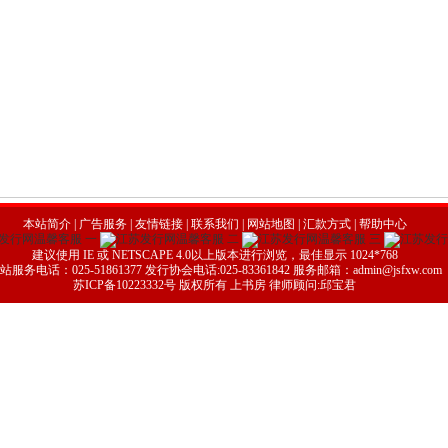
本站简介 | 广告服务 | 友情链接 | 联系我们 | 网站地图 |
汇款方式
|
帮助中心
建议使用 IE 或 NETSCAPE 4.0以上版本进行浏览，最佳显示 1024*768
站服务电话：025-51861377 发行协会电话:025-83361842 服务邮箱：admin@jsfxw.com
苏ICP备10223332号
版权所有 上书房 律师顾问:邱宝君