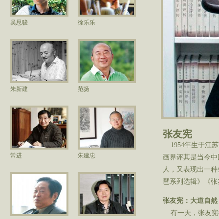
吴思骏
徐乐乐
朱新建
范扬
张友宪
1954年生于江
常进
朱建忠
画界评其是当今中
人，又表现出一种
琶系列选辑》《张
张友宪：大道自然
有一天，张友宪