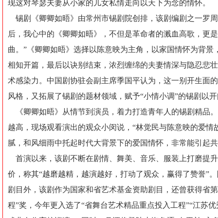
现这对琴瑟夫妻从小家的儿女私情走向以天下为念的情怀。
锡剧《卿卿如晤》由常州市锡剧院创排，该剧编剧之一罗周
后，我心中的《卿卿如晤》，不但是革命者的溅血高歌，更是
曲。”《卿卿如晤》选择以陈意映为主角，以家国情怀为背景
相知开篇，最后以诀别结束，浓烈缠绵的夫妻情深与隐忍悲壮
术感染力。中国剧协驻会副主席季国平认为，这一别开生面的
风格，又拓展了锡剧的题材领域，赋予“小情小调”的锡剧以
《卿卿如晤》从情节到演员，着力打造青年人的锡剧精品。
越高，现场观看演出的观众小闵说，“林觉民与陈意映的爱情
腻，和风细雨中托起时代大背景下的爱国情怀，非常能引起共
首演以来，该剧不断在剧情、舞美、音乐、服装上打磨提升
价，称其“越磨越精，越演越好，打动了观众，赢得了赞誉”。除
剧目外，该剧作为国家和省艺术基金资助剧目，还曾获得省第
程”奖，今年更入选了“省舞台艺术精品重点投入工程”“江苏优