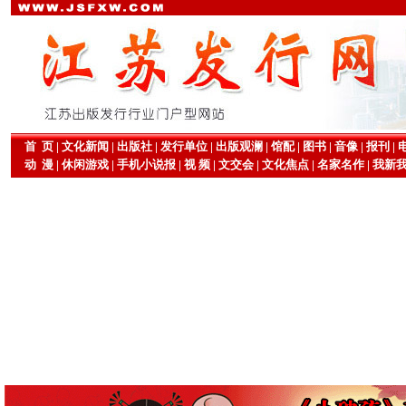
首 页
|
文化新闻
|
出版社
|
发行单位
|
出版观澜
|
馆配
|
图书
|
音像
|
报刊
|
动 漫
|
休闲游戏
|
手机小说报
|
视 频
|
文交会
|
文化焦点
|
名家名作
|
我新