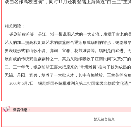
戏曲名作高校巡演”，同时11月还将登陆上海角逐“白玉兰”主
相关阅读：
锡剧前称滩簧，是江、浙一带说唱艺术的一大支流，发端于古老的吴
艺人的加工提高和姐妹艺术的借鉴融合逐渐形成锡剧的雏形，锡剧最
要表现形式有山歌小调、弹词、宣卷、花鼓滩簧等。锡剧是由武进、
展而成的传统戏曲剧剧种之一。其后又陆续吸收了江南民间“采茶灯”
二、三十年代，锡剧前辈王嘉大把原来的“常州滩簧”推向了较为成熟
无锡、丹阳、宜兴，培养了一大批人才，其中有梅兰珍、王兰英等名
2008年6月7日，锡剧经国务院批准列入第二批国家级非物质文化遗
留言信息：
暂无留言信息