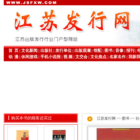
首 页
|
文化新闻
|
出版社
|
发行单位
|
出版观澜
|
馆配
|
图书
|
音像
|
报刊
|
动 漫
|
休闲游戏
|
手机小说报
|
视 频
|
文交会
|
文化焦点
|
名家名作
|
我新
购买本书的顾客还买过
江苏发行网
>>
图书
>>
社