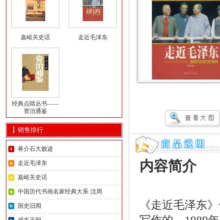
嘉峪关史话
走近毛泽东
经典点睛丛书——
资治通鉴
销售排行
蒋介石大败迹
内容简介
走近毛泽东
嘉峪关史话
中国历代书画名家经典大系·沈周
《走近毛泽东》
国史旧闻