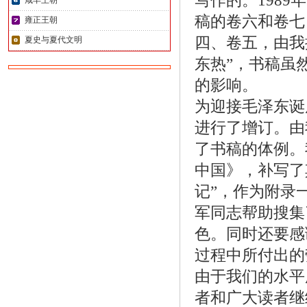
写作的。1989
咸丰王朝
稿的卷六和卷七
雍正王朝
四、卷五，由我
夏史与夏代文明
东热”，书稿虽
的影响。
为迎接毛泽东诞
进行了增订。由
了书稿的体例。
中国》，补写了
记”，作为附录
军同志帮助搜集
色。同时还要感
过程中所付出的
由于我们的水平
者和广大读者继