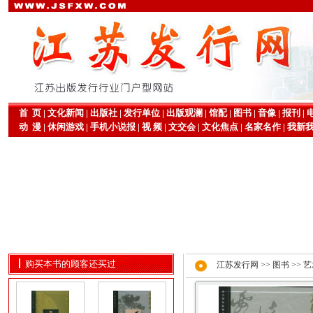
首 页
|
文化新闻
|
出版社
|
发行单位
|
出版观澜
|
馆配
|
图书
|
音像
|
报刊
|
动 漫
|
休闲游戏
|
手机小说报
|
视 频
|
文交会
|
文化焦点
|
名家名作
|
我新
购买本书的顾客还买过
江苏发行网
>>
图书
>>
艺