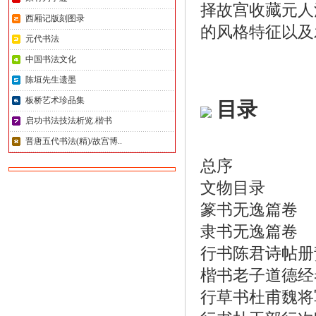
择故宫收藏元人
西厢记版刻图录
的风格特征以及
元代书法
中国书法文化
陈垣先生遗墨
板桥艺术珍品集
目录
启功书法技法析览.楷书
晋唐五代书法(精)/故宫博..
总序
文物目录
篆书无逸篇卷
隶书无逸篇卷
行书陈君诗帖册
楷书老子道德经
行草书杜甫魏将