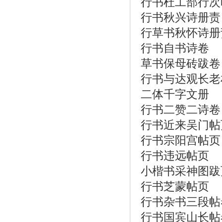
行书杜工部行次
行书秋兴诗册责
行草书秋怀诗册
行书自书诗卷
草书保母砖跋卷
行书与达观长老
二体千字文册
行书二赞二诗卷
行书近来吴门帖
行书宗阳宫帖页
行书违远帖页
小楷书采神图跋
行书芝蒙帖页
行书杂书三段帖
行书国宾山长帖