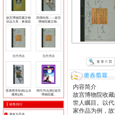
故宫博物院藏文物
四僧绘画——故宫
珍品大系：鼻烟壶
博物院藏文物...
元代书法
元代书法
内容简介
晋唐两宋绘画(山水
明代书法(精)/故宫
故宫博物院收藏
楼阁)(精...
博物院藏...
世人瞩目。以代
销售排行
家作品为例，故
康有为手迹