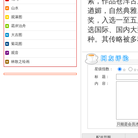
索，作品苍浑古
山水
遒媚，自然典雅
观瀑图
奖，入选一至五
霜岸泊舟
选国际、国内大
大吉图
种。其传略被多
菊花图
观音
林散之绘画
星级指数：
☆
☆
标 题：
内 容：
配送范围