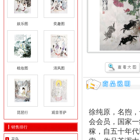
娱乐图
奕趣图
梳妆图
清风图
徐纯原，名煦，
琵琶行
观音菩萨
会会员，国家一
销售排行
稼，自五十年代
花鸟