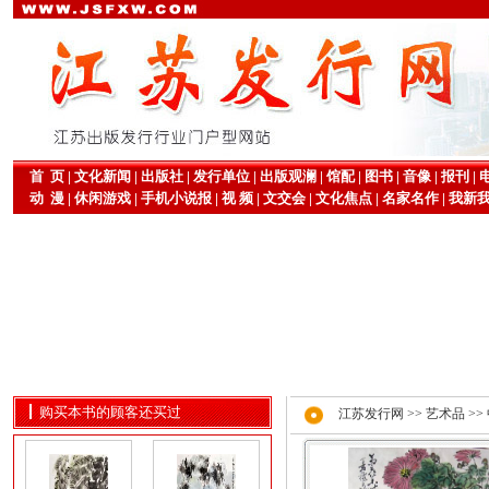
首 页
|
文化新闻
|
出版社
|
发行单位
|
出版观澜
|
馆配
|
图书
|
音像
|
报刊
|
动 漫
|
休闲游戏
|
手机小说报
|
视 频
|
文交会
|
文化焦点
|
名家名作
|
我新
购买本书的顾客还买过
江苏发行网
>>
艺术品
>>