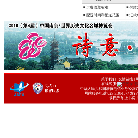
■
运费收取标准
■
付款
■ 配送时间和配送范围
■ 汇
关于我们
|
友情链接
| 
在线客服:
中华人民共和国增值电信业务经营许可证号
网站服务电话:025-51861377 发行协
版权所有 上书房 