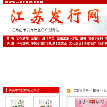
首 页
|
文化新闻
|
出版社
|
发行单位
|
出版观澜
|
馆配
|
图书
|
音像
|
报刊
|
动 漫
|
休闲游戏
|
手机小说报
|
视 频
|
文交会
|
文化焦点
|
名家名作
|
我新
购买本书的顾客还买过
江苏发行网
>>
图书
>>
生