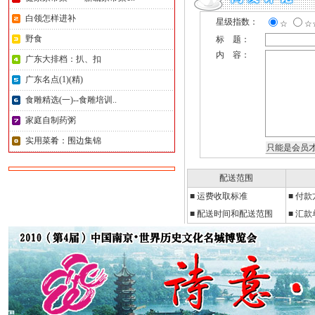
白领怎样进补
星级指数：
☆
☆
野食
标 题：
内 容：
广东大排档：扒、扣
广东名点(1)(精)
食雕精选(一)--食雕培训..
家庭自制药粥
实用菜肴：围边集锦
配送范围
■
运费收取标准
■
付款
■ 配送时间和配送范围
■ 汇