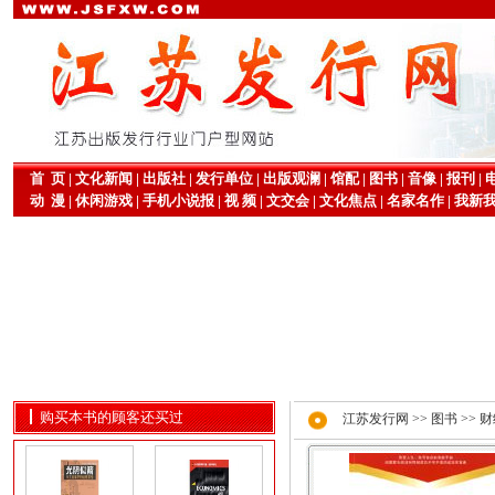
首 页
|
文化新闻
|
出版社
|
发行单位
|
出版观澜
|
馆配
|
图书
|
音像
|
报刊
|
动 漫
|
休闲游戏
|
手机小说报
|
视 频
|
文交会
|
文化焦点
|
名家名作
|
我新
购买本书的顾客还买过
江苏发行网
>>
图书
>>
财