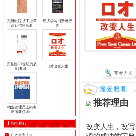
光阴似箭:从工业革
经济学与消费者行
命到信息革命
为
完整性:21世纪的质
口才改变人生
量(典藏...
推荐理由
物业管理员上岗考
证考前必读/...
销售排行
改变人生，改写
口才改变人生