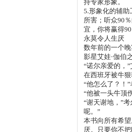
持专家形象。
5.形象化的辅
所害；听众90
宜，你将赢得9
永莫令人生厌
数年前的一个晚
影星艾娃·伽伯
“诺尔亲爱的，
在西班牙被牛狠狠
“他怎么了？！
“他被一头牛顶
“谢天谢地，”考
呢。”
本书向所有希望
厌。只要你不把