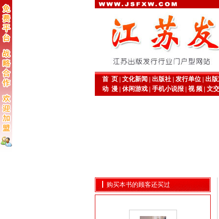
首 页
|
文化新闻
|
出版社
|
发行单位
|
出版
动 漫
|
休闲游戏
|
手机小说报
|
视 频
|
文
购买本书的顾客还买过