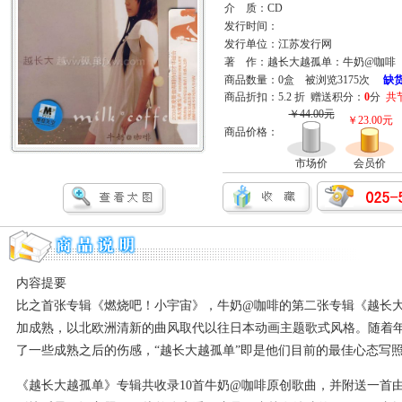
介 质：CD
发行时间：
发行单位：江苏发行网
著 作：越长大越孤单：牛奶@咖啡（
商品数量：0盒 被浏览3175次
缺
商品折扣：5.2 折 赠送积分：
0
分
共节
￥44.00元
￥23.00元
商品价格：
市场价
会员价
内容提要
比之首张专辑《燃烧吧！小宇宙》，牛奶@咖啡的第二张专辑《越长
加成熟，以北欧洲清新的曲风取代以往日本动画主题歌式风格。随着
了一些成熟之后的伤感，“越长大越孤单”即是他们目前的最佳心态写
《越长大越孤单》专辑共收录10首牛奶@咖啡原创歌曲，并附送一首