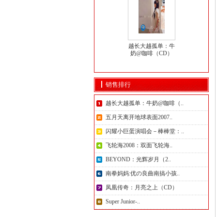
越长大越孤单：牛
奶@咖啡（CD）
销售排行
越长大越孤单：牛奶@咖啡（..
五月天离开地球表面2007..
闪耀小巨蛋演唱会－棒棒堂：..
飞轮海2008：双面飞轮海..
BEYOND：光辉岁月（2..
南拳妈妈:优の良曲南搞小孩..
凤凰传奇：月亮之上（CD）
Super Junior-..