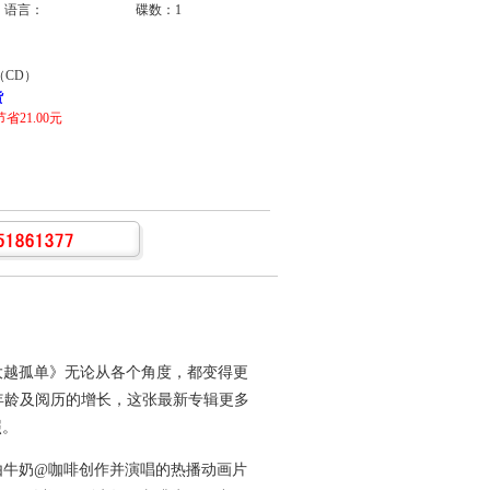
语言：
碟数：1
CD）
货
省21.00元
大越孤单》无论从各个角度，都变得更
年龄及阅历的增长，这张最新专辑更多
照。
由牛奶@咖啡创作并演唱的热播动画片