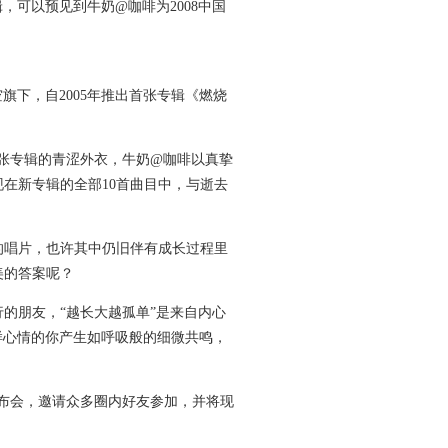
辑，可以预见到牛奶@咖啡为2008中国
下，自2005年推出首张专辑《燃烧
张专辑的青涩外衣，牛奶@咖啡以真挚
在新专辑的全部10首曲目中，与逝去
的唱片，也许其中仍旧伴有成长过程里
美的答案呢？
的朋友，“越长大越孤单”是来自内心
样心情的你产生如呼吸般的细微共鸣，
。
发布会，邀请众多圈内好友参加，并将现