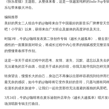
《快乐星猫》主题歌。从整体来看，这是一张越发纯粹的Indie Pop专
乐坛带来极大冲击。
编辑推荐
美好的男女二人组合牛奶@咖啡来自于中国最好的新音乐厂牌摩登天空旗
吧！小宇宙》以来，获得来自广大听众及媒体的高度评价及关注。
时隔3年，牛奶@咖啡发表第二张创作专辑《越长大越孤单》，褪去首
感性的一面重新面对听众，将成长过程中内心世界的细腻感受完整呈现
的懵懂青春挥手作别。
这是一张关于成长过程中的思考、友情、迷失、沉默、遗忘以及失去
无法避免的言不由衷，但是关于成长的归宿，你我又能寻找到怎样完
转身望去，慢慢长大的自己，身边已不再像以往那样容易找到结伴而行
最无奈的感叹，如今牛奶@咖啡将它变作美好的音符，只愿与拥有同
在漫长的成长旅途中，让我们一起欣赏那些无法逃避的孤独的风景吧
3月24日，牛奶@咖啡将在麦乐迪朝外店举办《越长大越孤单》唱片
场演唱新专辑主打曲目。