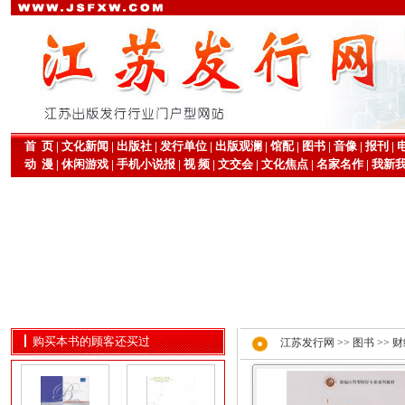
首 页
|
文化新闻
|
出版社
|
发行单位
|
出版观澜
|
馆配
|
图书
|
音像
|
报刊
|
动 漫
|
休闲游戏
|
手机小说报
|
视 频
|
文交会
|
文化焦点
|
名家名作
|
我新
购买本书的顾客还买过
江苏发行网
>>
图书
>>
财