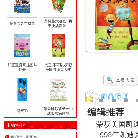
奥特曼大迷宫--勇
跟着君之学烘焙
于挑战怪兽...
好宝宝身高挂图1-
大卫,不可以-荣获
12册
美国凯迪克大奖
每天排除孩子一个
编辑推荐
阿衰30
成长烦恼故事
荣获美国凯迪
销售排行
1998年凯迪
西游记（彩图本）