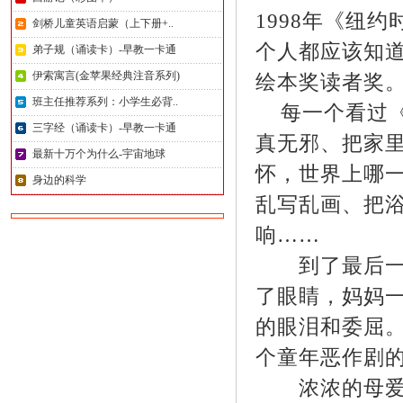
1998年《纽
剑桥儿童英语启蒙（上下册+..
个人都应该知道
弟子规（诵读卡）-早教一卡通
伊索寓言(金苹果经典注音系列)
绘本奖读者奖
班主任推荐系列：小学生必背..
每一个看过《
三字经（诵读卡）-早教一卡通
真无邪、把家
最新十万个为什么-宇宙地球
怀，世界上哪
身边的科学
乱写乱画、把
响……
到了最后一页
了眼睛，妈妈一
的眼泪和委屈
个童年恶作剧
浓浓的母爱—