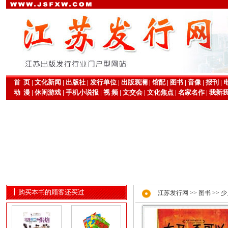
首 页
|
文化新闻
|
出版社
|
发行单位
|
出版观澜
|
馆配
|
图书
|
音像
|
报刊
|
动 漫
|
休闲游戏
|
手机小说报
|
视 频
|
文交会
|
文化焦点
|
名家名作
|
我新
购买本书的顾客还买过
江苏发行网
>>
图书
>>
少