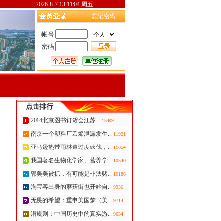
2026-8-7 13:11:04 周五
忘记密码
帐号
密码
点击排行
2014北京图书订货会江苏...
15409
南京一个塑料厂乙烯泄漏发生...
11921
亚马逊热带雨林遭过度砍伐，...
11654
我国著名生物化学家、营养学...
10540
郭美美被抓，有可能是非法赌...
10186
淘宝客出身的蘑菇街也开始自...
9936
无畏的希望：重申美国梦（美...
9714
潜规则：中国历史中的真实游...
9634