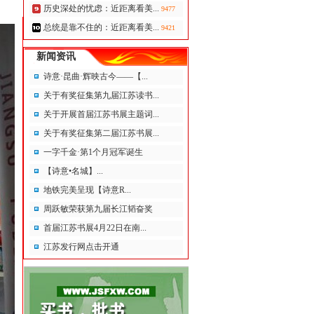
历史深处的忧虑：近距离看美...
9477
总统是靠不住的：近距离看美...
9421
新闻资讯
诗意·昆曲·辉映古今——【...
关于有奖征集第九届江苏读书...
关于开展首届江苏书展主题词...
关于有奖征集第二届江苏书展...
一字千金·第1个月冠军诞生
【诗意•名城】...
地铁完美呈现【诗意R...
周跃敏荣获第九届长江韬奋奖
首届江苏书展4月22日在南...
江苏发行网点击开通