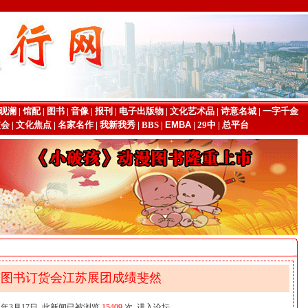
观澜
|
馆配
|
图书
|
音像
|
报刊
|
电子出版物
|
文化艺术品
|
诗意名城
|
一字千金
交会
|
文化焦点
|
名家名作
|
我新我秀
|
BBS
|
EMBA
|
29中
|
总平台
北京图书订货会江苏展团成绩斐然
4年3月17日 此新闻已被浏览
15409
次
进入论坛