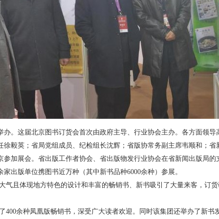
办。这届北京图书订货会首次由政府主导、行业协会主办。各方面领导
任徐毅英；省局党组成员、纪检组长沈辉；省版协常务副主席韦顺和；省
京参加展会。省出版工作者协会、省出版物发行业协会在省
新闻出版
局的
余家出版单位携图书近万种（其中新书品种6000余种）参展。
气且体现地方特色的设计和丰富的畅销书、新书吸引了大量来客，订货
00余种凤凰版畅销书，深受广大
读者
欢迎。同时该集团还举办了新书