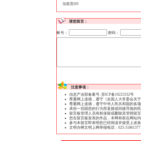
当前页0/0
请您留言：
帐号：
密码：
注意事项：
信息产业部备案号: 苏ICP备10223332号
尊重网上道德，遵守《全国人大常委会关于
尊重网上道德，遵守中华人民共和国的各项
承担一切因您的行为而直接或间接导致的民
留言板管理人员有权保留或删除其管辖留言
您在留言板发表的作品，本网有权在网站内
参与本留言即表明您已经阅读并接受上述条
文明办网文明上网举报电话：025-51861377 举