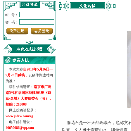
帐 号：
密 码：
本次大赛
自2010年5月26日—
9月26日截稿，
以稿件到达时间
为准：
稿件信函请寄：
南京市广州
路5号君临国际2栋1803座《诗
意·名城》大赛组委会（收），
邮编：210008
网上投稿请登录：
www.jsfxw.com/sg
电子邮件请发：
雨花石是一种天然玛瑙石，也称文石
40650086@qq.com
以来，文人雅士寄情山水，啸傲烟霞