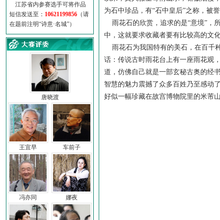
江苏省内参赛选手可将作品
为石中珍品，有“石中皇后”之称，被
短信发送至：
10621199856
（请
雨花石的欣赏，追求的是“意境”，
在题前注明“诗意·名城”）
中，这就要求收藏者要有比较高的文
雨花石为我国特有的美石，在百千种
话：传说古时雨花台上有一座雨花观
道，仿佛自己就是一部玄秘古奥的经
智慧的魅力震撼了众多百姓乃至感动
好似一幅珍藏在故宫博物院里的米芾
唐晓渡
王宜早
车前子
冯亦同
娜夜